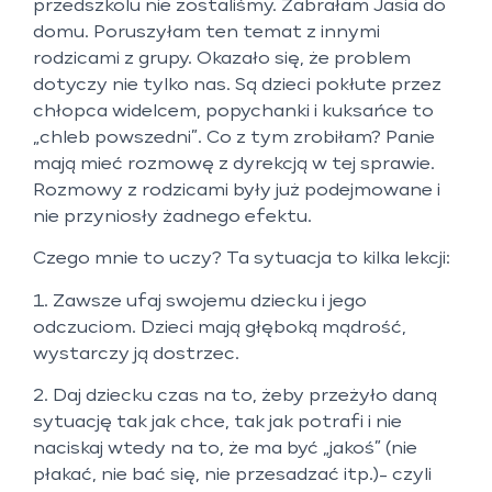
przedszkolu nie zostaliśmy. Zabrałam Jasia do
domu. Poruszyłam ten temat z innymi
rodzicami z grupy. Okazało się, że problem
dotyczy nie tylko nas. Są dzieci pokłute przez
chłopca widelcem, popychanki i kuksańce to
„chleb powszedni”. Co z tym zrobiłam? Panie
mają mieć rozmowę z dyrekcją w tej sprawie.
Rozmowy z rodzicami były już podejmowane i
nie przyniosły żadnego efektu.
Czego mnie to uczy? Ta sytuacja to kilka lekcji:
1. Zawsze ufaj swojemu dziecku i jego
odczuciom. Dzieci mają głęboką mądrość,
wystarczy ją dostrzec.
2. Daj dziecku czas na to, żeby przeżyło daną
sytuację tak jak chce, tak jak potrafi i nie
naciskaj wtedy na to, że ma być „jakoś” (nie
płakać, nie bać się, nie przesadzać itp.)- czyli