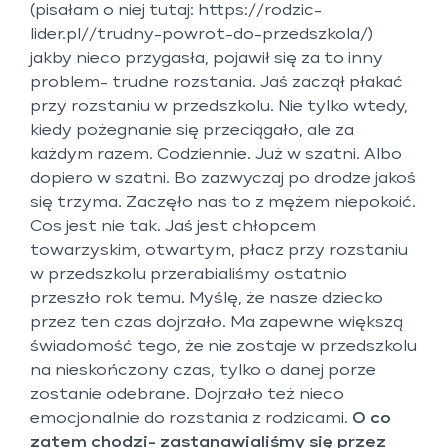
(pisałam o niej tutaj:
https://rodzic-
lider.pl//trudny-powrot-do-przedszkola/
)
jakby nieco przygasła, pojawił się za to inny
problem- trudne rozstania. Jaś zaczął płakać
przy rozstaniu w przedszkolu. Nie tylko wtedy,
kiedy pożegnanie się przeciągało, ale za
każdym razem. Codziennie. Już w szatni. Albo
dopiero w szatni. Bo zazwyczaj po drodze jakoś
się trzyma. Zaczęło nas to z mężem niepokoić.
Cos jest nie tak. Jaś jest chłopcem
towarzyskim, otwartym, płacz przy rozstaniu
w przedszkolu przerabialiśmy ostatnio
przeszło rok temu. Myślę, że nasze dziecko
przez ten czas dojrzało. Ma zapewne większą
świadomość tego, że nie zostaje w przedszkolu
na nieskończony czas, tylko o danej porze
zostanie odebrane. Dojrzało też nieco
emocjonalnie do rozstania z rodzicami.
O co
zatem chodzi- zastanawialiśmy się przez