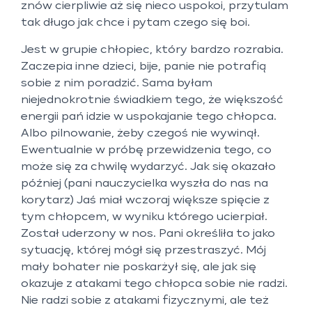
znów cierpliwie aż się nieco uspokoi, przytulam
tak długo jak chce i pytam czego się boi.
Jest w grupie chłopiec, który bardzo rozrabia.
Zaczepia inne dzieci, bije, panie nie potrafią
sobie z nim poradzić. Sama byłam
niejednokrotnie świadkiem tego, że większość
energii pań idzie w uspokajanie tego chłopca.
Albo pilnowanie, żeby czegoś nie wywinął.
Ewentualnie w próbę przewidzenia tego, co
może się za chwilę wydarzyć. Jak się okazało
później (pani nauczycielka wyszła do nas na
korytarz) Jaś miał wczoraj większe spięcie z
tym chłopcem, w wyniku którego ucierpiał.
Został uderzony w nos. Pani określiła to jako
sytuację, której mógł się przestraszyć. Mój
mały bohater nie poskarżył się, ale jak się
okazuje z atakami tego chłopca sobie nie radzi.
Nie radzi sobie z atakami fizycznymi, ale też