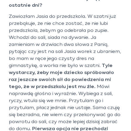
ostatnie dni?
Zawiozłam Jasia do przedszkola. W szatni już
przebąkuje, że nie chce zostać, że nie lubi
przedszkola, żebym go odebrała po zupie.
Wchodzi do sali, siada na dywanie. Ja
zamieniam w drzwiach dwa słowa z Panią,
pytając czy jest na sali Jasia worek z ubraniem,
bo mam w ręce jego czysty dres na
gimnastykę, a worka nie było w szatni.
Tyle
wystarczy, żeby moje dziecko spróbowało
raz jeszcze swoich sił do powiedzenia mi
tego, że w przedszkolu jest mu źle.
Mówi
naprawdę głośno i wyraźnie. Wybiega z sali,
ryczy, wtula się we mnie. Przytulam go i
przytulam, płacz jednak nie ustaje. Sama czuję
się bezradna, nie wiem czy przekonywać go do
powrotu do sali, czy może lepiej dzisiaj zabrać
do domu.
Pierwsza opcja nie przechodzi