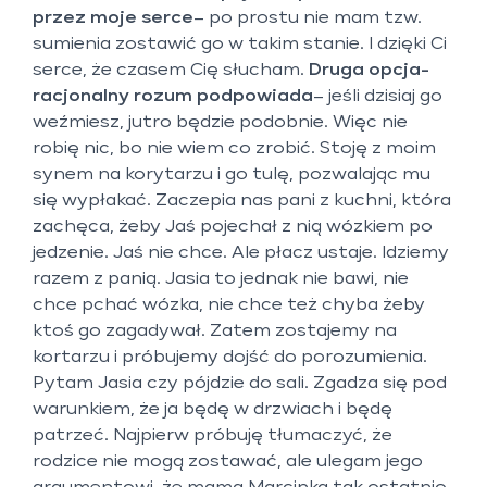
przez moje serce
– po prostu nie mam tzw.
sumienia zostawić go w takim stanie. I dzięki Ci
serce, że czasem Cię słucham.
Druga opcja-
racjonalny rozum
podpowiada
– jeśli dzisiaj go
weźmiesz, jutro będzie podobnie. Więc nie
robię nic, bo nie wiem co zrobić. Stoję z moim
synem na korytarzu i go tulę, pozwalając mu
się wypłakać. Zaczepia nas pani z kuchni, która
zachęca, żeby Jaś pojechał z nią wózkiem po
jedzenie. Jaś nie chce. Ale płacz ustaje. Idziemy
razem z panią. Jasia to jednak nie bawi, nie
chce pchać wózka, nie chce też chyba żeby
ktoś go zagadywał. Zatem zostajemy na
kortarzu i próbujemy dojść do porozumienia.
Pytam Jasia czy pójdzie do sali. Zgadza się pod
warunkiem, że ja będę w drzwiach i będę
patrzeć. Najpierw próbuję tłumaczyć, że
rodzice nie mogą zostawać, ale ulegam jego