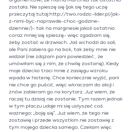
argumentowi, że mama Marcinka tak ostatnio
została. Nie spieszę się (jak się tego uczę
przeczytaj tutaj:http
://two.rodzic-lider.pl/jak-
z-nimi-byc-naprawde-choc-godzine-
dziennie/
)- tak na marginesie jakoś ostatnio
coraz mniej się spieszę- więc zgadzam się,
żeby zostać w drzwiach. Jaś wchodzi do sali,
ale Pani zabiera go na bok, tak żeby mnie nie
widział (nie zdążam pani powiedzieć , że
umówiłam się z nim, że chwilę zostanę). Kiedy
moje dziecko traci mnie z zasięgu wzroku
wpada w histerię. Chce koniecznie wyjść, pani
nie chce go puścić, więc wkraczam do akcji i
znów zabieram go na korytarz. Już wiem, że
raczej tu dzisiaj nie zostanie. Tym razem jednak
w tym płaczu udaje mi się usłyszeć coś
ważnego: „boję się”. Już wiem, że tego nie
zostawię i przede wszystkim nie zostawię z
tym mojego dziecka samego. Czekam więc