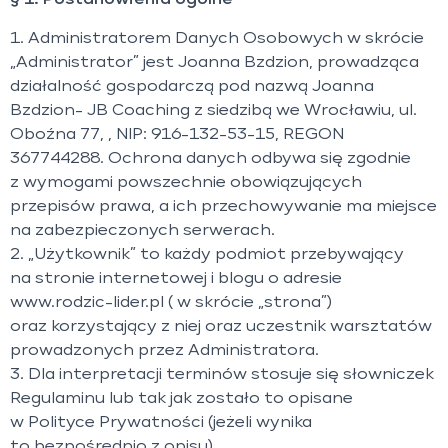
§ 1. Postanowienia ogólne
1. Administratorem Danych Osobowych w skrócie
„Administrator” jest Joanna Bzdzion, prowadząca
działalność gospodarczą pod nazwą Joanna
Bzdzion- JB Coaching z siedzibą we Wrocławiu, ul.
Oboźna 77, , NIP: 916-132-53-15, REGON
367744288. Ochrona danych odbywa się zgodnie
z wymogami powszechnie obowiązujących
przepisów prawa, a ich przechowywanie ma miejsce
na zabezpieczonych serwerach.
2. „Użytkownik” to każdy podmiot przebywający
na stronie internetowej i blogu o adresie
www.rodzic-lider.pl ( w skrócie „strona”)
oraz korzystający z niej oraz uczestnik warsztatów
prowadzonych przez Administratora.
3. Dla interpretacji terminów stosuje się słowniczek
Regulaminu lub tak jak zostało to opisane
w Polityce Prywatności (jeżeli wynika
to bezpośrednio z opisu).