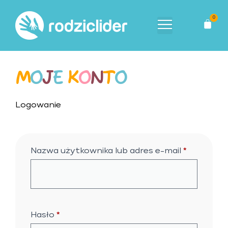
0
M
O
J
E
K
O
N
T
O
Logowanie
Nazwa użytkownika lub adres e-mail
*
Hasło
*