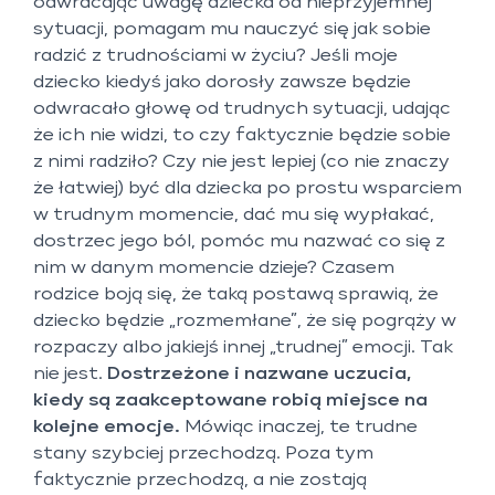
odwracając uwagę dziecka od nieprzyjemnej
sytuacji, pomagam mu nauczyć się jak sobie
radzić z trudnościami w życiu? Jeśli moje
dziecko kiedyś jako dorosły zawsze będzie
odwracało głowę od trudnych sytuacji, udając
że ich nie widzi, to czy faktycznie będzie sobie
z nimi radziło? Czy nie jest lepiej (co nie znaczy
że łatwiej) być dla dziecka po prostu wsparciem
w trudnym momencie, dać mu się wypłakać,
dostrzec jego ból, pomóc mu nazwać co się z
nim w danym momencie dzieje? Czasem
rodzice boją się, że taką postawą sprawią, że
dziecko będzie „rozmemłane”, że się pogrąży w
rozpaczy albo jakiejś innej „trudnej” emocji. Tak
nie jest.
Dostrzeżone i nazwane uczucia,
kiedy są zaakceptowane robią miejsce na
kolejne emocje.
Mówiąc inaczej, te trudne
stany szybciej przechodzą. Poza tym
faktycznie przechodzą, a nie zostają