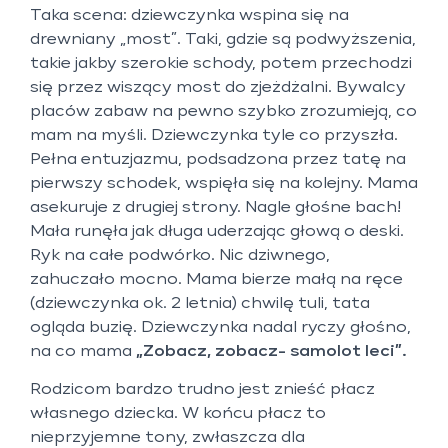
Taka scena: dziewczynka wspina się na
drewniany „most”. Taki, gdzie są podwyższenia,
takie jakby szerokie schody, potem przechodzi
się przez wiszący most do zjeżdżalni. Bywalcy
placów zabaw na pewno szybko zrozumieją, co
mam na myśli. Dziewczynka tyle co przyszła.
Pełna entuzjazmu, podsadzona przez tatę na
pierwszy schodek, wspięła się na kolejny. Mama
asekuruje z drugiej strony. Nagle głośne bach!
Mała runęła jak długa uderzając głową o deski.
Ryk na całe podwórko. Nic dziwnego,
zahuczało mocno. Mama bierze małą na ręce
(dziewczynka ok. 2 letnia) chwilę tuli, tata
ogląda buzię. Dziewczynka nadal ryczy głośno,
na co mama
„Zobacz, zobacz- samolot leci”.
Rodzicom bardzo trudno jest znieść płacz
własnego dziecka. W końcu płacz to
nieprzyjemne tony, zwłaszcza dla